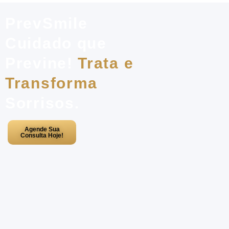
PrevSmile
Cuidado que
Previne!
Trata e
Transforma
Sorrisos.
Agende Sua
Consulta Hoje!